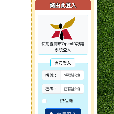
右邊區域內容
請由此登入
使用臺南市OpenID認證
系統登入
會員登入
帳號：
密碼：
記住我