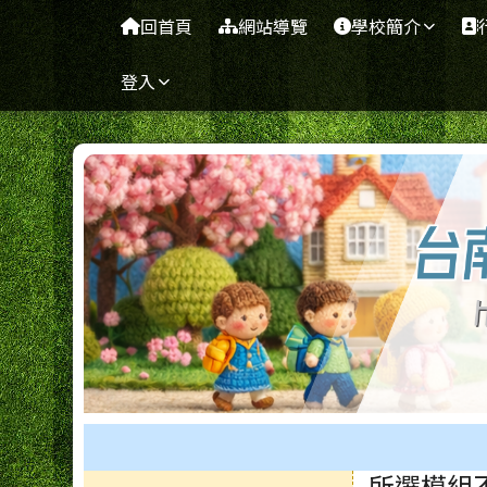
台南市七股區篤加國小
導覽列
跳至主內容區
回首頁
網站導覽
學校簡介
登入
工具列
所選模組