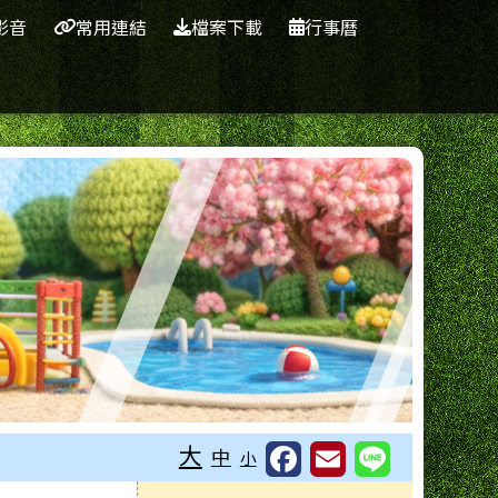
影音
常用連結
檔案下載
行事曆
大
中
小