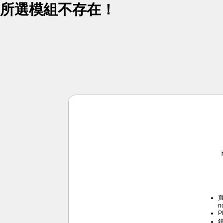
所選模組不存在！
頁
n
P
錯