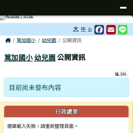
台南市七股區篤加國小
導覽列
跳至主內容區
工具列
大
中
小
頁尾區域
主內容區域
Home
篤加國小
幼兒園
公開資訊
篤加國小
幼兒園
公開資訊
281
目前尚未發布內容
左邊區域內容
行政處室
選單載入失敗，請重新整理頁面。