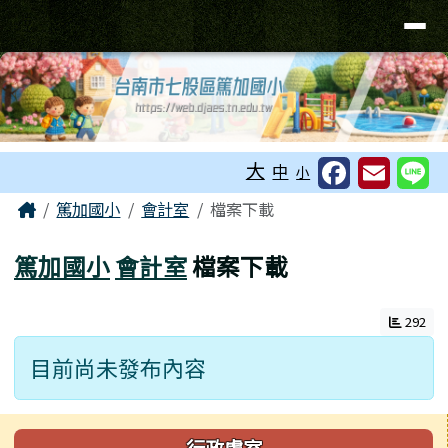
台南市七股區篤加國小
導覽列
跳至主內容區
工具列
大
中
小
頁尾區域
主內容區域
Home
篤加國小
會計室
檔案下載
篤加國小
會計室
檔案下載
292
目前尚未發布內容
左邊區域內容