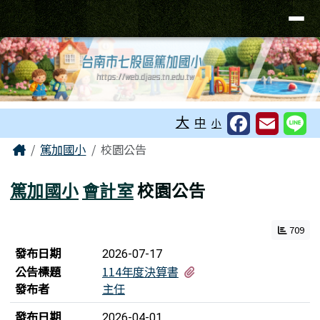
台南市七股區篤加國小
導覽列
跳至主內容區
工具列
大
中
小
頁尾區域
主內容區域
Home
篤加國小
校園公告
篤加國小
會計室
校園公告
709
新聞列表
發布日期
2026-07-17
有1個附檔
公告標題
114年度決算書
發布者
主任
發布日期
2026-04-01